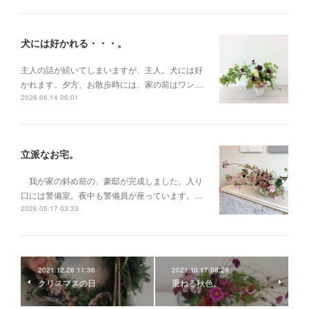
犬には好かれる・・・。
主人の話が続いてしまいますが、主人。犬には好
かれます。夕方、お散歩時には、家の前はワン…
2026.06.14 06:01
立派なお宅。
我が家の斜め前の、豪邸が完成しました。入り
口には警備室。夜中も警備員が座っています。…
2026.05.17 03:33
2021.12.26 11:36
2021.10.17 08:29
クリスマスの日
重ねる秋色。