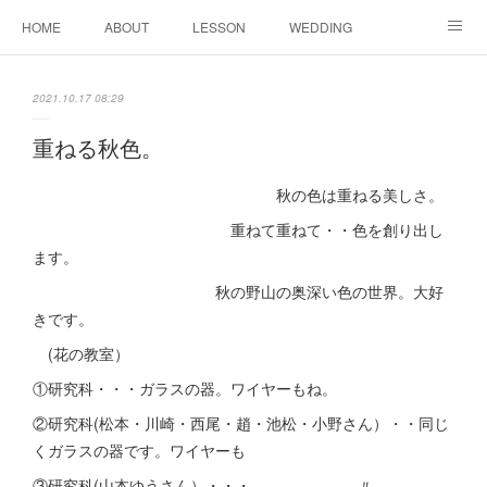
HOME
ABOUT
LESSON
WEDDING
EVENTS & DISPLAY
SEASON
PROFILE
2021.10.17 08:29
Facebook
Instagram
重ねる秋色。
秋の色は重ねる美しさ。
重ねて重ねて・・色を創り出し
ます。
秋の野山の奥深い色の世界。大好
きです。
(花の教室）
①研究科・・・ガラスの器。ワイヤーもね。
②研究科(松本・川崎・西尾・趙・池松・小野さん）・・同じ
くガラスの器です。ワイヤーも
③研究科(山本ゆうさん）・・・ 〃