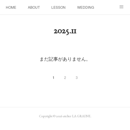
HOME
ABOUT
LESSON
WEDDING
EVENTS & DISPLAY
SEASON
PROFILE
2025
.
11
Facebook
Instagram
まだ記事がありません。
1
2
3
Copyright ©
2026
atelier LA GRAINE
.