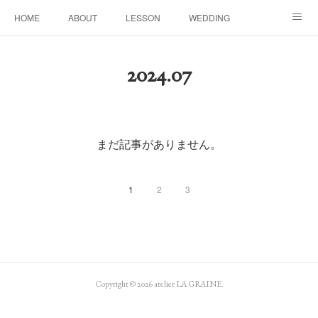
HOME
ABOUT
LESSON
WEDDING
EVENTS & DISPLAY
SEASON
PROFILE
2024
.
07
Facebook
Instagram
まだ記事がありません。
1
2
3
Copyright ©
2026
atelier LA GRAINE
.