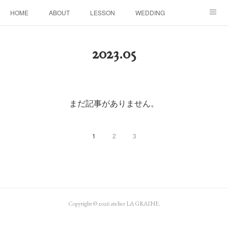
HOME
ABOUT
LESSON
WEDDING
EVENTS & DISPLAY
SEASON
PROFILE
2023
.
05
Facebook
Instagram
まだ記事がありません。
1
2
3
Copyright ©
2026
atelier LA GRAINE
.