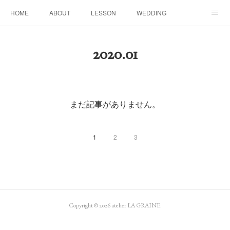
HOME
ABOUT
LESSON
WEDDING
EVENTS & DISPLAY
SEASON
PROFILE
2020
.
01
Facebook
Instagram
まだ記事がありません。
1
2
3
Copyright ©
2026
atelier LA GRAINE
.