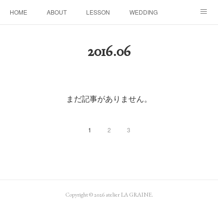
HOME
ABOUT
LESSON
WEDDING
EVENTS & DISPLAY
SEASON
PROFILE
2016
.
06
Facebook
Instagram
まだ記事がありません。
1
2
3
Copyright ©
2026
atelier LA GRAINE
.