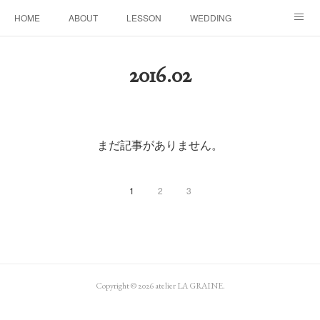
HOME
ABOUT
LESSON
WEDDING
EVENTS & DISPLAY
SEASON
PROFILE
2016
.
02
Facebook
Instagram
まだ記事がありません。
1
2
3
Copyright ©
2026
atelier LA GRAINE
.