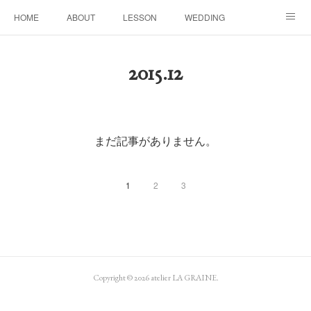
HOME
ABOUT
LESSON
WEDDING
EVENTS & DISPLAY
SEASON
PROFILE
2015
.
12
Facebook
Instagram
まだ記事がありません。
1
2
3
Copyright ©
2026
atelier LA GRAINE
.