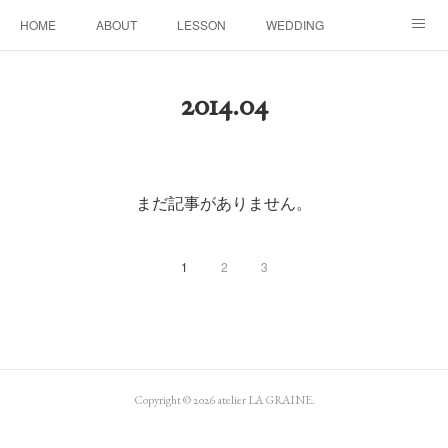
HOME
ABOUT
LESSON
WEDDING
EVENTS & DISPLAY
SEASON
PROFILE
2014
.
04
Facebook
Instagram
まだ記事がありません。
1
2
3
Copyright ©
2026
atelier LA GRAINE
.