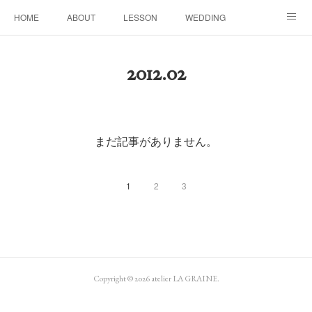
HOME
ABOUT
LESSON
WEDDING
EVENTS & DISPLAY
SEASON
PROFILE
2012
.
02
Facebook
Instagram
まだ記事がありません。
1
2
3
Copyright ©
2026
atelier LA GRAINE
.