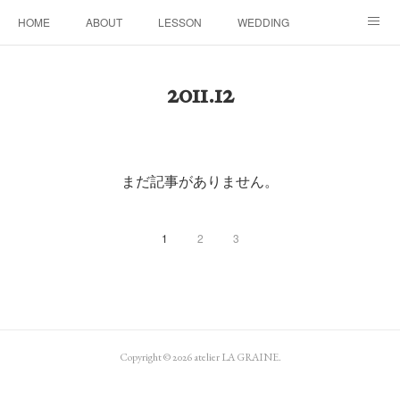
HOME
ABOUT
LESSON
WEDDING
EVENTS & DISPLAY
SEASON
PROFILE
2011
.
12
Facebook
Instagram
まだ記事がありません。
1
2
3
Copyright ©
2026
atelier LA GRAINE
.