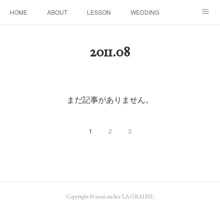
HOME
ABOUT
LESSON
WEDDING
EVENTS & DISPLAY
SEASON
PROFILE
2011
.
08
Facebook
Instagram
まだ記事がありません。
1
2
3
Copyright ©
2026
atelier LA GRAINE
.