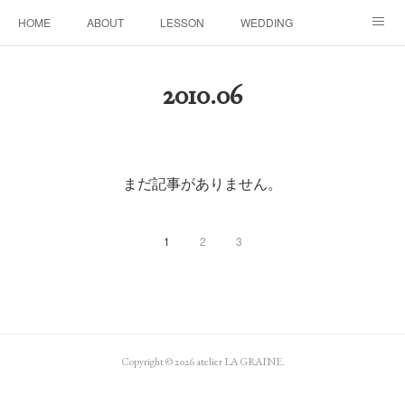
HOME
ABOUT
LESSON
WEDDING
EVENTS & DISPLAY
SEASON
PROFILE
2010
.
06
Facebook
Instagram
まだ記事がありません。
1
2
3
Copyright ©
2026
atelier LA GRAINE
.