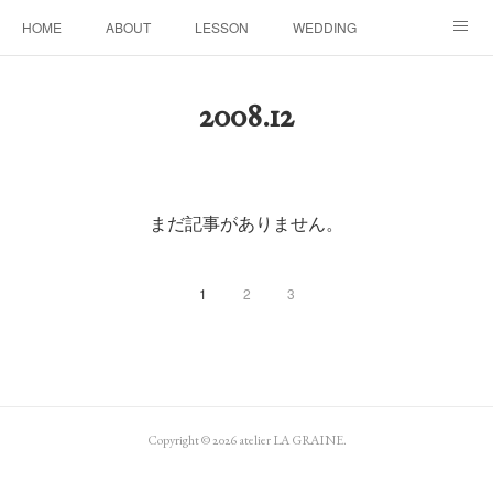
HOME
ABOUT
LESSON
WEDDING
EVENTS & DISPLAY
SEASON
PROFILE
2008
.
12
Facebook
Instagram
まだ記事がありません。
1
2
3
Copyright ©
2026
atelier LA GRAINE
.