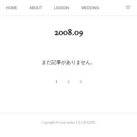
HOME
ABOUT
LESSON
WEDDING
EVENTS & DISPLAY
SEASON
PROFILE
2008
.
09
Facebook
Instagram
まだ記事がありません。
1
2
3
Copyright ©
2026
atelier LA GRAINE
.