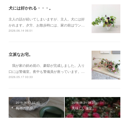
犬には好かれる・・・。
主人の話が続いてしまいますが、主人。犬には好
かれます。夕方、お散歩時には、家の前はワン…
2026.06.14 06:01
立派なお宅。
我が家の斜め前の、豪邸が完成しました。入り
口には警備室。夜中も警備員が座っています。…
2026.05.17 03:33
2019.06.17 03:45
2019.05.21 08:27
梅雨の気分。
美味しい遠足。