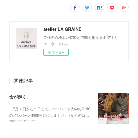
atelier LA GRAINE
皆様の心地よい時間と空間を創ります アトリ
エ ラ グレン
フォロー
関連記事
命が輝く。
7月１日から９日まで、ハーバード大学のDINS
のメンバーと時間を共にしました。7か所のコ…
2026.07.12 05:37