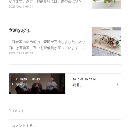
かれます。夕方、お散歩時には、家の前はワン…
2026.06.14 06:01
立派なお宅。
我が家の斜め前の、豪邸が完成しました。入り
口には警備室。夜中も警備員が座っています。…
2026.05.17 03:33
2016.10.02 08:49
2016.08.30 07:01
笑う。
残暑。
0
コメント