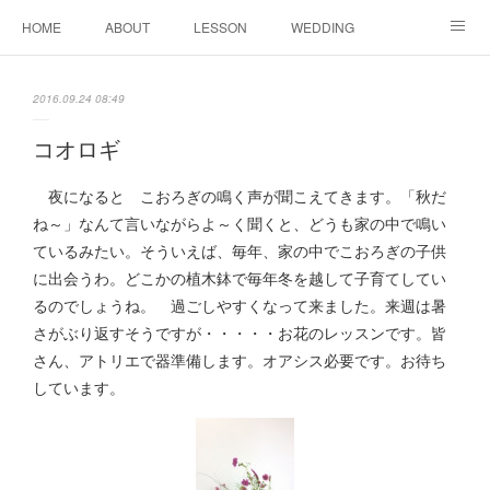
HOME
ABOUT
LESSON
WEDDING
EVENTS & DISPLAY
SEASON
PROFILE
2016.09.24 08:49
Facebook
Instagram
コオロギ
夜になると こおろぎの鳴く声が聞こえてきます。「秋だ
ね～」なんて言いながらよ～く聞くと、どうも家の中で鳴い
ているみたい。そういえば、毎年、家の中でこおろぎの子供
に出会うわ。どこかの植木鉢で毎年冬を越して子育てしてい
るのでしょうね。 過ごしやすくなって来ました。来週は暑
さがぶり返すそうですが・・・・・お花のレッスンです。皆
さん、アトリエで器準備します。オアシス必要です。お待ち
しています。