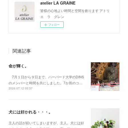
atelier LA GRAINE
皆様の心地よい時間と空間を創ります アトリ
エ ラ グレン
フォロー
関連記事
命が輝く。
7月１日から９日まで、ハーバード大学のDINS
のメンバーと時間を共にしました。7か所のコ…
2026.07.12 05:37
犬には好かれる・・・。
主人の話が続いてしまいますが、主人。犬には好