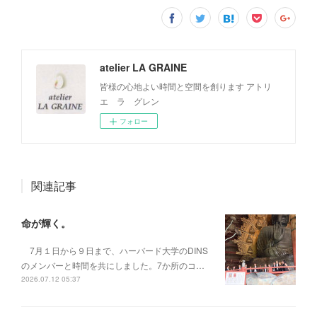
atelier LA GRAINE
皆様の心地よい時間と空間を創ります アトリ
エ ラ グレン
フォロー
関連記事
命が輝く。
7月１日から９日まで、ハーバード大学のDINS
のメンバーと時間を共にしました。7か所のコ…
2026.07.12 05:37