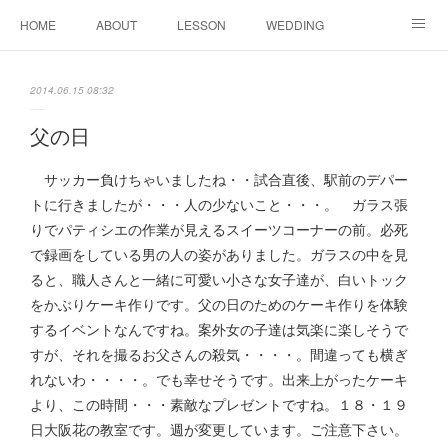
HOME
ABOUT
LESSON
WEDDING
EVENTS & DISPLAY
SEASON
PROFILE
2014.06.15 08:32
Facebook
Instagram
父の日
サッカー負けちゃいましたね・・試合直後、駅前のデパー
トに行きましたが・・・人の少ないこと・・・。 ガラス張
りでパティシエの作業が見えるスイーツコーナーの前。必死
で録画をしている男の人の姿がありました。ガラスの中を見
ると、職人さんと一緒に可愛い小さな女子達が、白いトック
をかぶりケーキ作りです。父の日のためのケーキ作りを体験
するイベントなんですね。案外女の子達は気楽に楽しそうで
すが、それを撮るお父さんの殺気・・・・。間違っても横ぎ
れないわ・・・・。でも幸せそうです。出来上がったケーキ
より、この時間・・・素敵なプレゼントですね。１８・１９
日大阪花の教室です。週が変更しています。ご注意下さい。