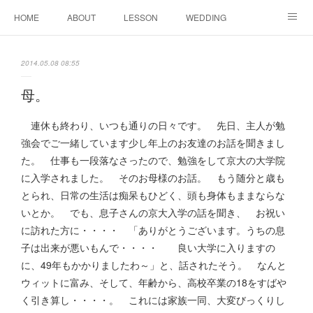
HOME
ABOUT
LESSON
WEDDING
EVENTS & DISPLAY
SEASON
PROFILE
2014.05.08 08:55
Facebook
Instagram
母。
連休も終わり、いつも通りの日々です。 先日、主人が勉
強会でご一緒しています少し年上のお友達のお話を聞きまし
た。 仕事も一段落なさったので、勉強をして京大の大学院
に入学されました。 そのお母様のお話。 もう随分と歳も
とられ、日常の生活は痴呆もひどく、頭も身体もままならな
いとか。 でも、息子さんの京大入学の話を聞き、 お祝い
に訪れた方に・・・・ 「ありがとうございます。うちの息
子は出来が悪いもんで・・・・ 良い大学に入りますの
に、49年もかかりましたわ～」と、話されたそう。 なんと
ウィットに富み、そして、年齢から、高校卒業の18をすばや
く引き算し・・・・。 これには家族一同、大変びっくりし