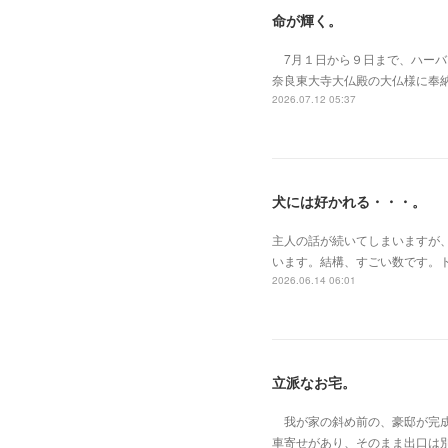
命が輝く。
7月１日から９日まで、ハーバー
奈良東大寺大仏殿の大仏様に奉
2026.07.12 05:37
犬には好かれる・・・。
主人の話が続いてしまいますが
います。結構、すごい数です。
2026.06.14 06:01
立派なお宅。
我が家の斜め前の、豪邸が完成
車寄せがあり、そのまま出口は