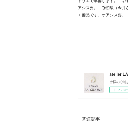
トリエで準備します。 ⑦
アシス要。 ⑨初級（今井さ
エ備品です。オアシス要
atelier 
皆様の心地
フォロ
関連記事