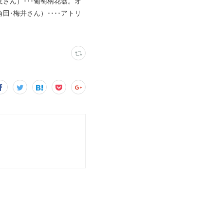
さん）･･･葡萄柄花器。オ
･梅井さん）････アトリ