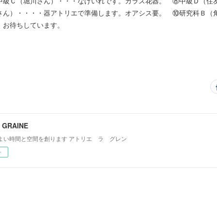
中級Ｃ（堀川さん）・・・なげいれです。ガラス花器。 ⑧中級Ｄ（住友
ん）・・・・器アトリエで準備します。オアシス要。 ⑩研究科Ｂ（角田
。 お待ちしています。
LA GRAINE
よい時間と空間を創ります アトリエ ラ グレン
ー