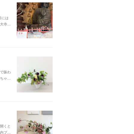
日には
大寺…
で賑わ
ちゃ…
開くと
内プ…