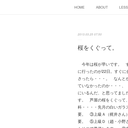
HOME
ABOUT
LES
2013.03.25 07:50
桜をくぐって。
今年は桜が早いです。 す
に行ったのが22日。すぐ
さったら・・・。 なんと
ていなかったのか・・・、
にいるんだ、と思ってまし
す。 芦屋の桜をくぐって
科・・・・先月の白いガラ
要。 ③上級Ａ（梶井さん
要。 ⑤上級Ｄ（趙・小野