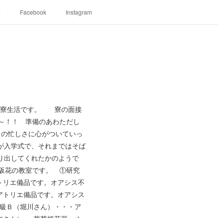
E
Facebook
Instagram
は寮生活です。 寮の面接
～～！！ 準備のあわただし
りの忙しさに心がついていっ
が入学式で、それまではそば
り出してくれたかのようで
大阪花の教室です。 ①研究
トリエ備品です。オアシス不
アトリエ備品です。オアシス
中級Ｂ（堀川さん）・・・ア