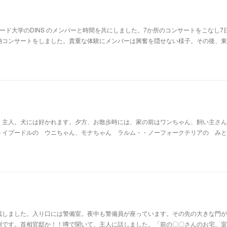
ド大学のDINS のメンバーと時間を共にしました。7か所のコンサートをこなし7
納コンサートをしました。貴重な体験にメンバーは興奮を隠せない様子。その後、東
、主人。犬には好かれます。夕方、お散歩時には、家の前はワンちゃん、飼い主さん
トイプードルの ウニちゃん、モナちゃん ラルム・・ノーフォークテリアの みと
しました。入り口には警備室。夜中も警備員が座っています。その先の大きな門が
別です。首相官邸か！！噂で聞いて、主人に話しました。「前の〇〇さんのお宅、室