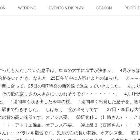
SON
WEDDING
EVENTS & DISPLAY
SEASON
PROFIL
ったもんだしていた息子は、東京の大学に進学が決まり、 4月から
に合格をいただき、なんと 25日午前中に入寮せよとの知らせ。 え～
か間に合って、25日の朝7時発の新幹線で旅立っていきました。 あま
 その後の寂しさの大きさにつぶれそうです・・・・・・・。 4月1日
た。 1週間早く咲き出した今年の桜。 1週間早く出発した息子を、送
、駅まで行きました。 しばらく、涙が出そうです。 27日・28日は
スの背の高い花器です。オアシス要。 ②研究科Ｃ（川崎さん）・・ア
）・・・アトリエ備品。オアシス不要。 ④上級Ｂ（西尾さん）・・・
さん）･･･パラレル復習です。先月の白の長い花器。オアシス要。 ⑥