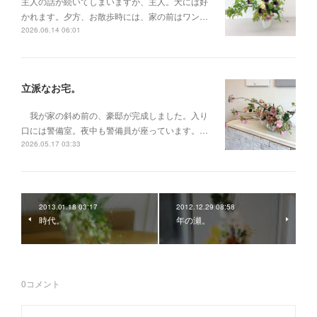
主人の話が続いてしまいますが、主人。犬には好
かれます。夕方、お散歩時には、家の前はワン…
2026.06.14 06:01
立派なお宅。
我が家の斜め前の、豪邸が完成しました。入り
口には警備室。夜中も警備員が座っています。…
2026.05.17 03:33
2013.01.18 03:17
2012.12.29 08:58
時代。
年の瀬。
0
コメント