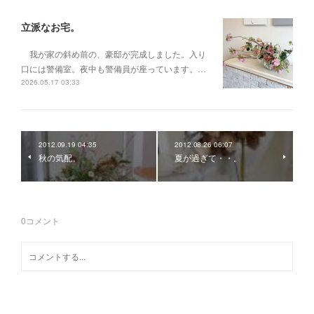
立派なお宅。
我が家の斜め前の、豪邸が完成しました。入り
口には警備室。夜中も警備員が座っています。…
2026.05.17 03:33
2012.09.19 04:35
2012.08.26 06:07
秋の気配。
夏が過ぎて・・。
0
コメント