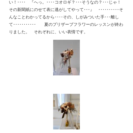
い！････ 『へっ。････コオロギ？･･･そうなの？･･･じゃ！
その新聞紙にのせて表に逃がしてやって･･･』 ･･････････そ
んなことわかってるから････その、しがみついた手･･･離し
て･･･････････ 夏のプリザーブフラワーのレッスンが終わ
りました。 それぞれに、いい表情です。