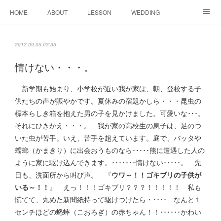
HOME
ABOUT
LESSON
WEDDING
EVENTS & DISPLAY
SEASON
PROFILE
2012.09.05 03:35
Facebook
Instagram
情けない・・・。
新学期も始まり、小学校が近い我が家は、朝、登校する子
供たちの声が賑やかです。夏休みの宿題かしら・・・昆虫の
標本らしき箱を抱えた男の子を見かけました。可愛いな･･･。
それにひきかえ・・・。 我が家の高校生の息子は、足のつ
いた虫が苦手。いえ、苦手を超えています。庭で、バッタや
蟷螂（かまきり）に出会おうものなら･････熊に遭遇した人の
ように家に駆け込んできます。･･･････情けない･････。 先
日も、洗面所から叫び声。 『
ウワ～！！ゴキブリの子供が
いる～！！
』 えっ！！！ゴキブリ？？？！！！！！ 私も
慌てて、丸めた新聞紙持って駆けつけたら・････ なんと１
センチほどの蟋蟀（こおろぎ）の赤ちゃん！！･･････かわい