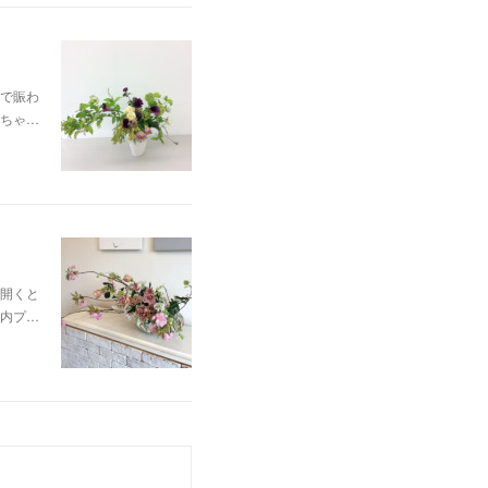
で賑わ
ちゃ…
開くと
内プ…