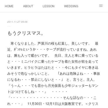
HOME
ABOUT
LESSON
WEDDING
EVENTS & DISPLAY
SEASON
PROFILE
2011.11.27 09:06
Facebook
Instagram
もうクリスマス。
寒くなりました。芦屋川の桜も紅葉し、美しいです。 最
近、ﾎﾟﾝﾁｮというか・・・ケープが流行っていますね。あれ
は、腕も入って暖かいです。 先日、主人と車に乗っている
と・・・ミニバイクに乗ったケープを着た女性が前を走って
いきます。ヒラヒラはたはたと・・・今にもタイヤに巻き込
みそうで危なっかしいこと。 ｢あれは危険よね・・・事故
になるわ・・・禁止にしないと・・｣ と、言うと。主人。
『う～ん・・・でも昔から月光仮面も少年ジェッターもマン
トはつけてるしね・・・』 ・・・・・
「･・・・・・・・・・・・・・・・そんな話なの・・・こ
れ・・・」 11月30日・12月1日は大阪教室です。＜クリス