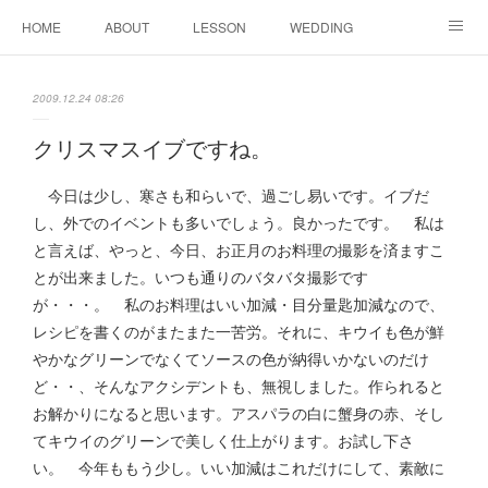
HOME
ABOUT
LESSON
WEDDING
EVENTS & DISPLAY
SEASON
PROFILE
2009.12.24 08:26
Facebook
Instagram
クリスマスイブですね。
今日は少し、寒さも和らいで、過ごし易いです。イブだ
し、外でのイベントも多いでしょう。良かったです。 私は
と言えば、やっと、今日、お正月のお料理の撮影を済ますこ
とが出来ました。いつも通りのバタバタ撮影です
が・・・。 私のお料理はいい加減・目分量匙加減なので、
レシピを書くのがまたまた一苦労。それに、キウイも色が鮮
やかなグリーンでなくてソースの色が納得いかないのだけ
ど・・、そんなアクシデントも、無視しました。作られると
お解かりになると思います。アスパラの白に蟹身の赤、そし
てキウイのグリーンで美しく仕上がります。お試し下さ
い。 今年ももう少し。いい加減はこれだけにして、素敵に