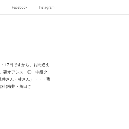
E
Facebook
Instagram
・17日ですから、お間違え
。要オアシス ② 中級ク
梶井さん・林さん）・・・葡
科(梅井・角田さ