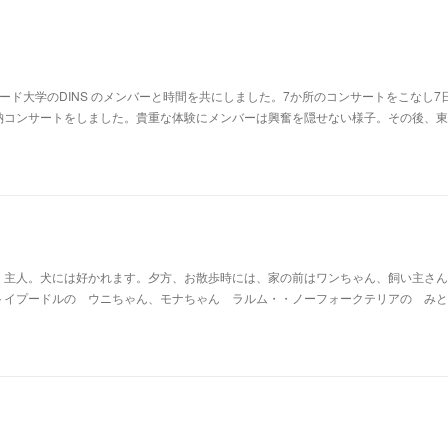
ド大学のDINS のメンバーと時間を共にしました。7か所のコンサートをこなし7
納コンサートをしました。貴重な体験にメンバーは興奮を隠せない様子。その後、東
、主人。犬には好かれます。夕方、お散歩時には、家の前はワンちゃん、飼い主さん
トイプードルの ウニちゃん、モナちゃん ラルム・・ノーフォークテリアの みと