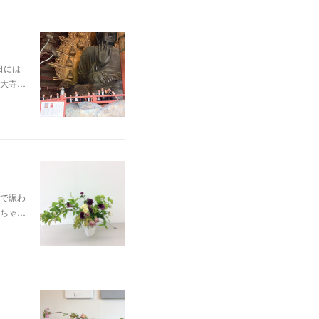
日には
大寺…
で賑わ
ちゃ…