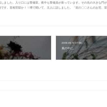
しました。入り口には警備室。夜中も警備員が座っています。その先の大きな門が
別です。首相官邸か！！噂で聞いて、主人に話しました。「前の〇〇さんのお宅、室
2009.09.10 07:56
風の中に。