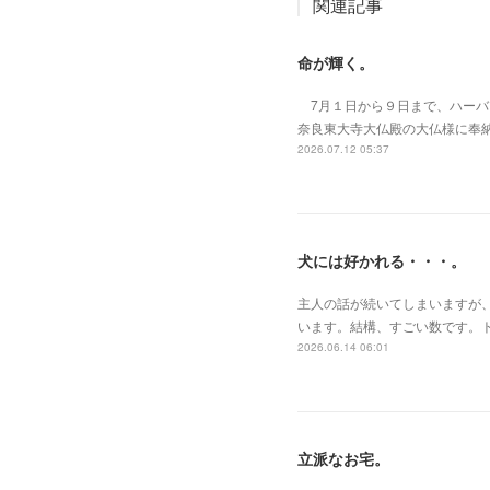
関連記事
命が輝く。
7月１日から９日まで、ハーバー
奈良東大寺大仏殿の大仏様に奉
2026.07.12 05:37
犬には好かれる・・・。
主人の話が続いてしまいますが
います。結構、すごい数です。
2026.06.14 06:01
立派なお宅。